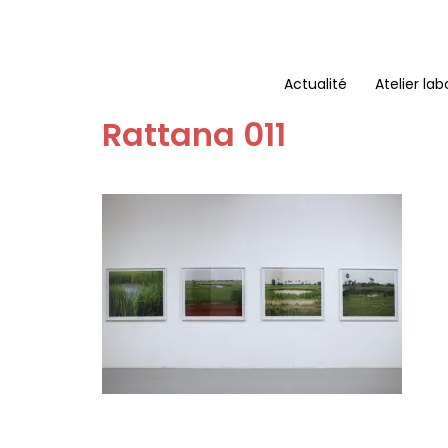
Aller
au
contenu
Actualité
Atelier lab
Rattana 011