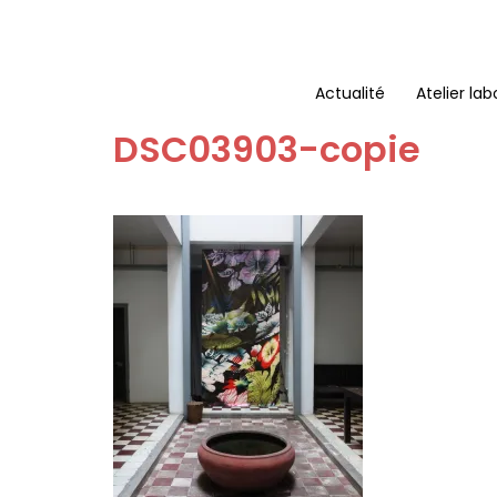
Aller
au
contenu
Actualité
Atelier lab
DSC03903-copie