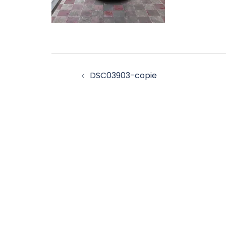
Navigation
DSC03903-copie
d’article