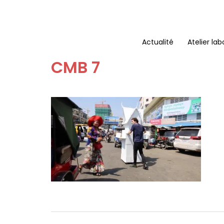
Aller
au
contenu
Actualité
Atelier lab
CMB 7
Navigation