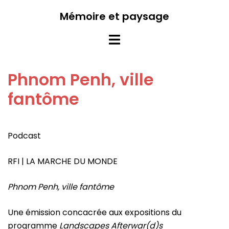
Aller
Mémoire et paysage
au
contenu
Ouvrir/fermer
le
menu
Phnom Penh, ville
fantôme
Podcast
RFI | LA MARCHE DU MONDE
Phnom Penh, ville fantôme
Une émission concacrée aux expositions du
programme
Landscapes Afterwar(d)s